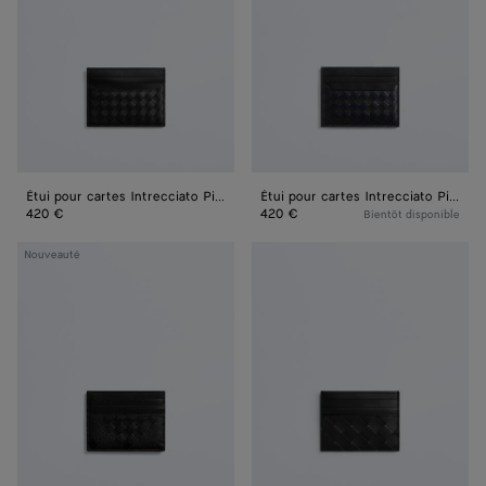
Intrecciato
Intrecciato
Piccolo
Piccolo
Étui pour cartes Intrecciato Piccolo
Étui pour cartes Intrecciato Piccolo
420 €
420 €
Bientôt disponible
Étui
Étui
Nouveauté
pour
Pour
cartes
Cartes
de
De
crédit
Crédit
Intrecciato
Intrecciato