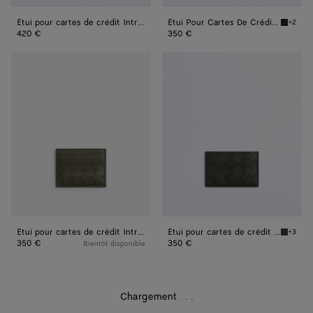
Étui pour cartes de crédit Intrecciato
Étui Pour Cartes De Crédit Intrecciato
+2
Black É
420 €
350 €
Étui
Étui
pour
pour
cartes
cartes
de
de
crédit
crédit
Intrecciato
Intrecciato
Étui pour cartes de crédit Intrecciato
Étui pour cartes de crédit Intrecciato
+3
Dark gr
350 €
350 €
Bientôt disponible
Chargement
.
.
.