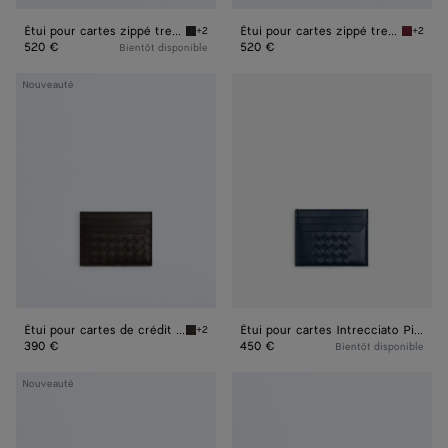
Étui pour cartes zippé tressé en mycélium
Étui pour cartes zippé tressé en mycélium
+2
+2
Espresso Étui pour cartes zippé tressé en m
Lava re
520 €
520 €
Bientôt disponible
Étui
Étui
Nouveauté
pour
pour
cartes
cartes
de
Intrecciato
crédit
Piccolo
Intrecciato
Piccolo
Étui pour cartes de crédit Intrecciato Piccolo
Étui pour cartes Intrecciato Piccolo
+2
Fondant Étui pour cartes de crédit Intrecciat
390 €
450 €
Bientôt disponible
Étui
Étui
Nouveauté
pour
pour
cartes
cartes