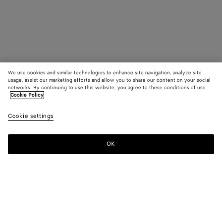
We use cookies and similar technologies to enhance site navigation, analyze site
usage, assist our marketing efforts and allow you to share our content on your social
networks. By continuing to use this website, you agree to these conditions of use.
Cookie Policy
Cookie settings
OK
S'INSCRIRE À LA NEWSLETTER
Abonnez-vous à la newsletter de Bottega Veneta pour recevoir des
informations sur les collections, les défilés et des mises à jour
exclusives.