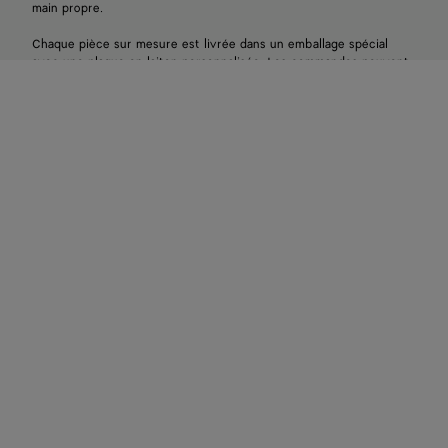
main propre.
Chaque pièce sur mesure est livrée dans un emballage spécial
avec une plaque en laiton personnalisée. Les commandes peuvent
être passées en magasin auprès d'un conseiller clientèle.
Prendre rendez-vous