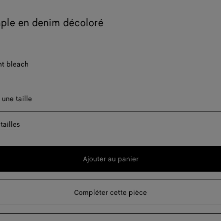
ple en denim décoloré
ht bleach
er une taille
 une taille
tailles
Ajouter au panier
Ajouter
Sélectionner
au
une
panier
taille
Compléter cette pièce