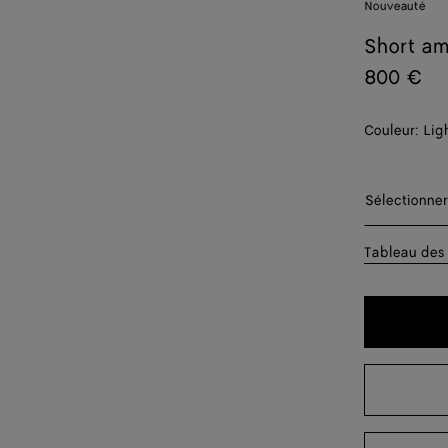
Nouveauté
Short am
800 €
Couleur:
Lig
Sélectionn
Sélectionner
44
Tableau des 
46
48
50
52
54