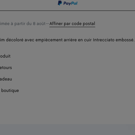
timée à partir du
8 août
—
Affiner par code postal
im décoloré avec empiècement arrière en cuir Intrecciato embossé.
roduit
retours
cadeau
 boutique