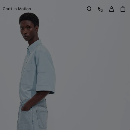
Se con
Service Client
Craft in Motion
Rechercher