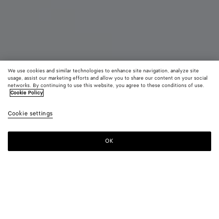
We use cookies and similar technologies to enhance site navigation, analyze site
usage, assist our marketing efforts and allow you to share our content on your social
Bientôt disponible
networks. By continuing to use this website, you agree to these conditions of use.
Cookie Policy
Sac messenger Andiamo petit format
Cookie settings
4100 €
color (En
Black
Fond
sélectio
une coul
OK
Me prévenir
les taill
disponib
la
descript
les imag
Couleur:
Fondant
d'autres
color (En
Black
Fondant
élément