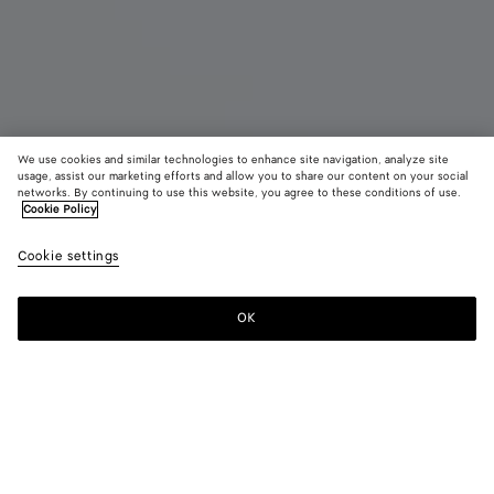
We use cookies and similar technologies to enhance site navigation, analyze site
usage, assist our marketing efforts and allow you to share our content on your social
Bientôt disponible
networks. By continuing to use this website, you agree to these conditions of use.
Cookie Policy
Sac de voyage Intrecciato
Cookie settings
4900 €
color (En
Fondant
Denim
Blac
sélectionna
une couleur
OK
Me prévenir
les tailles
disponibles
la
description
les images 
Couleur:
Fondant
d'autres
color (En
Fondant
Denim
Black
éléments d