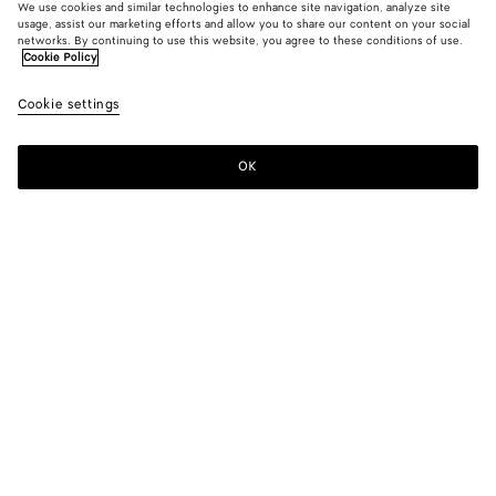
We use cookies and similar technologies to enhance site navigation, analyze site
usage, assist our marketing efforts and allow you to share our content on your social
Nouveauté
networks. By continuing to use this website, you agree to these conditions of use.
Cookie Policy
Pantalon en daim
Cookie settings
4800 €
OK
Ajouter au panier
Ajouter
Sélectionner
au
une
panier
taille
Couleur:
Grey seal
Sélectionner une taille
Sélectionner une taille
44
Me prévenir
Tableau des tailles
46
Un seul article en stock
48
Un seul article en stock