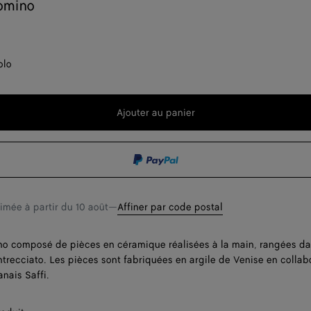
omino
olo
Ajouter au panier
Ajouter
Sélectionner
au
une
panier
taille
timée à partir du
10 août
—
Affiner par code postal
o composé de pièces en céramique réalisées à la main, rangées da
ntrecciato. Les pièces sont fabriquées en argile de Venise en collab
anais Saffi.