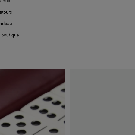
roduit
retours
cadeau
 boutique