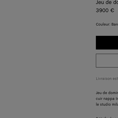
Jeu de d
3900 €
Couleur:
Bar
Livraison es
Jeu de domin
cuir nappa I
le studio mil