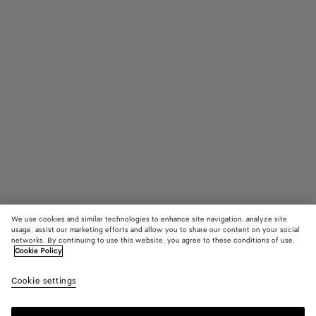
We use cookies and similar technologies to enhance site navigation, analyze site
usage, assist our marketing efforts and allow you to share our content on your social
networks. By continuing to use this website, you agree to these conditions of use.
Cookie Policy
Clutch Andiamo
2900 €
color (E
Sea
Cookie settings
+
9
sélec
salt
une c