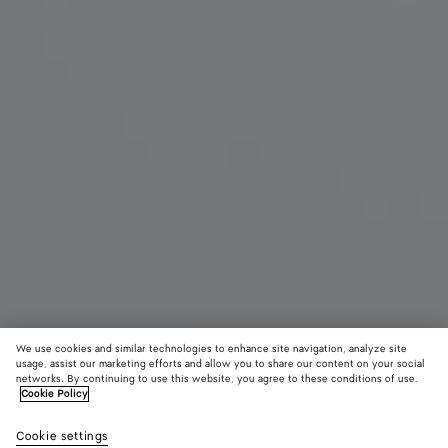
We use cookies and similar technologies to enhance site navigation, analyze site
Nouveauté
usage, assist our marketing efforts and allow you to share our content on your social
networks. By continuing to use this website, you agree to these conditions of use.
Cookie Policy
Andiamo mini
3500 €
color (E
Blac
Cookie settings
+
6
sélec