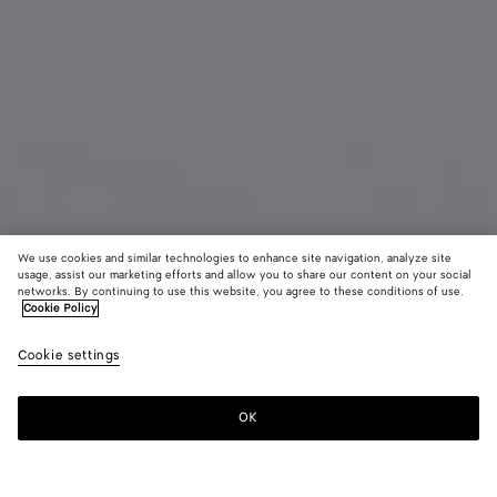
We use cookies and similar technologies to enhance site navigation, analyze site
usage, assist our marketing efforts and allow you to share our content on your social
Bientôt disponible
Innovation matière
networks. By continuing to use this website, you agree to these conditions of use.
Cookie Policy
Étui pour cartes zippé tressé en mycélium
Cookie settings
520 €
color (En
Mineral
Espress
Lava
sélectionna
red
une couleur
OK
Me prévenir
les tailles
disponibles
la