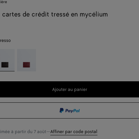
ière
r cartes de crédit tressé en mycélium
resso
spresso
Lava
t
red
Ajouter au panier
Ajouter
Sélectionner
au
une
t
panier
taille
timée à partir du
7 août
—
Affiner par code postal