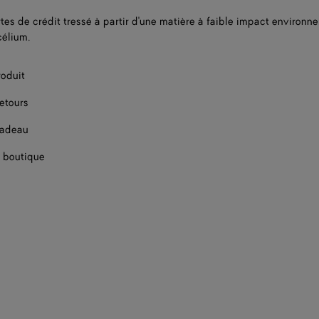
rtes de crédit tressé à partir d'une matière à faible impact environn
célium.
roduit
retours
cadeau
 boutique