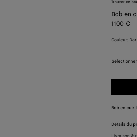
Trouver en bo
Bob en c
1100 €
Couleur:
Dar
Sélectionn
Sélectionner
S
M
L
Bob en cuir I
XL
Détails du p
Livraison & 