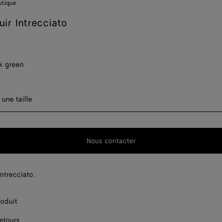
utique
uir Intrecciato
k green
er une taille
 une taille
Disponibilité 
Nous contacter
Disponibilité 
Disponibilité 
ntrecciato.
Disponibilité 
roduit
retours