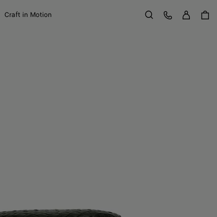
Se con
Service Client
Craft in Motion
Rechercher