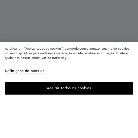
Ao clicar em "Aceitar todos os cookies", concorda com o armazenamento de cookies
no seu dispositivo para melhorar a navegação no site, analisar a utilização do site e
ajudar nas nossas iniciativas de marketing.
Veneto
R$ 22.710
Definições de cookies
color (Ao
Espresso
Crocodi
Midn
imposto incluído
selecionar
cor, a
Aceitar todos os cookies
Adicionar à sacola de compras
disponibil
Adicionar
Selecione
de tamanho
à
um
descrição, 
sacola
tamanho
imagens e
de
outros
compras
Cor:
Midnight
elementos 
página po
color (Ao
Espresso
Crocodile
Midnight