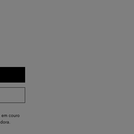
o em couro
adora.