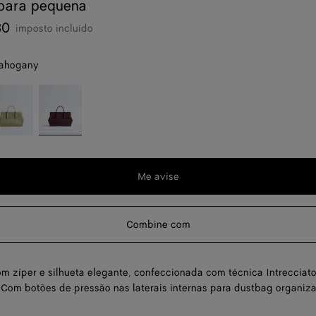
bara pequena
80
imposto incluído
ahogany
avertine
Deep
uma
mahogany
ade
 a
s
Me avise
a
Combine com
em
om zíper e silhueta elegante, confeccionada com técnica Intrecciat
Com botões de pressão nas laterais internas para dustbag organiz