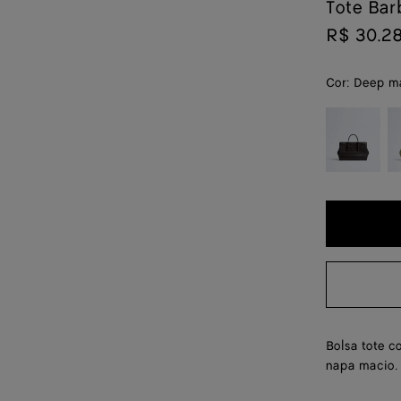
Tote Bar
R$ 30.2
Cor:
Deep m
color (Ao
Espresso
Tr
selecionar 
cor, a
disponibilid
de tamanho,
descrição, a
imagens e
outros
elementos d
página pod
mudar.)
Bolsa tote c
napa macio. 