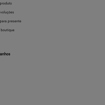
 produto
evoluções
ara presente
 boutique
manhos