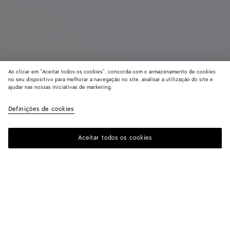
Ao clicar em "Aceitar todos os cookies", concorda com o armazenamento de cookies
no seu dispositivo para melhorar a navegação no site, analisar a utilização do site e
ajudar nas nossas iniciativas de marketing.
The 70
R$ 34.360
Definições de cookies
imposto incluído
Aceitar todos os cookies
Me avise
Cor:
Alabaster