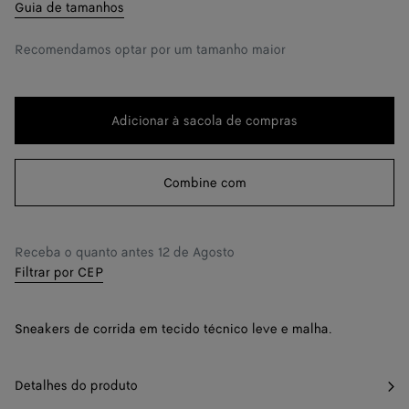
38
Me avise
Guia de tamanhos
39
Me avise
Recomendamos optar por um tamanho maior
40
Me avise
41
Me avise
Adicionar à sacola de compras
Adicionar
Selecione
42
Resta apenas 1 item
à
um
sacola
tamanho
Combine com
43
Resta apenas 1 item
de
compras
44
Me avise
Receba o quanto antes
12 de Agosto
45
Me avise
Filtrar por CEP
46
Me avise
Sneakers de corrida em tecido técnico leve e malha.
47
Me avise
48
Me avise
Detalhes do produto