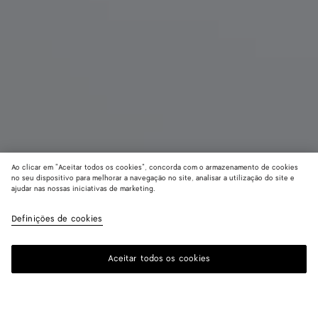
Ao clicar em "Aceitar todos os cookies", concorda com o armazenamento de cookies
no seu dispositivo para melhorar a navegação no site, analisar a utilização do site e
ajudar nas nossas iniciativas de marketing.
Sneaker Orbit
R$ 6.410
color (Ao
Mud/
imposto incluído
Definições de cookies
+
12
selec
cor, a
dispo
Aceitar todos os cookies
Adicionar à sacola de compras
Adicionar
Selecione
de ta
à
um
descr
sacola
tamanho
image