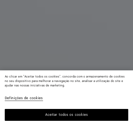
Ao clicar em "Aceitar todos os cookies", concorda com o armazenamento de cookies
no seu dispositivo para melhorar a navegação no site, analisar a utilização do site e
ajudar nas nossas iniciativas de marketing.
Sneaker Orbit
R$ 6.410
color (Ao
Gloss
imposto incluído
Definições de cookies
+
12
selec
cor, a
dispo
Aceitar todos os cookies
Adicionar à sacola de compras
Adicionar
Selecione
de ta
à
um
descr