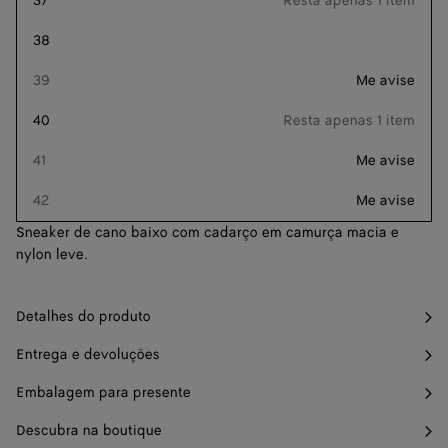
37
Resta apenas 1 item
Adicionar à sacola de compras
Adicionar
Selecione
à
um
38
sacola
tamanho
Combine com
39
Me avise
de
compras
40
Resta apenas 1 item
Receba o quanto antes
13 de Agosto
41
Me avise
Filtrar por CEP
42
Me avise
Sneaker de cano baixo com cadarço em camurça macia e
nylon leve.
Detalhes do produto
Entrega e devoluções
Embalagem para presente
Descubra na boutique