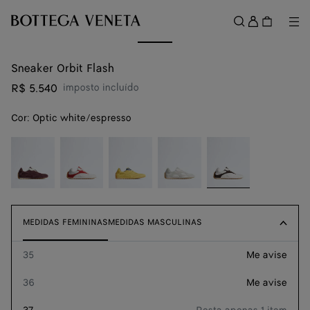
Ir para o conteúdo principal
Entrar
Me
Buscar
Menu
Sneaker Orbit Flash
R$ 5.540
imposto incluído
Cor:
Optic white/espresso
color (Ao
Deep
Optic
Taxi/denim
Alabaster/optic
Optic
selecionar uma
mahogany/glacier
white/cardinal
white
white/espresso
cor, a
disponibilidade
de tamanho, a
descrição, as
MEDIDAS FEMININAS
MEDIDAS FEMININAS
MEDIDAS MASCULINAS
MEDIDAS MASCULINAS
imagens e
outros
35
Me avise
Guia de tamanhos
elementos da
página podem
36
Me avise
mudar.)