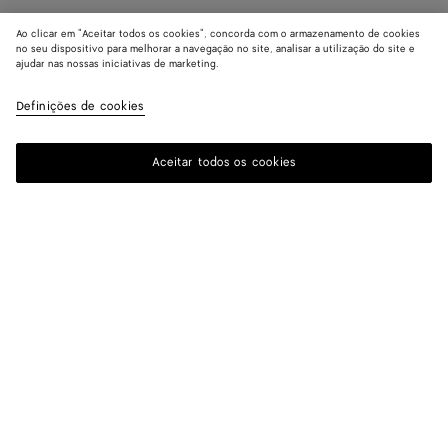
Ao clicar em "Aceitar todos os cookies", concorda com o armazenamento de cookies
no seu dispositivo para melhorar a navegação no site, analisar a utilização do site e
ajudar nas nossas iniciativas de marketing.
Definições de cookies
Aceitar todos os cookies
ASSINAR A NOSSA NEWSLETTER
Assine a newsletter da Bottega Veneta para obter informações sobre
coleções, desfiles e outras atualizações exclusivas.
E-mail*
LOCALIZADOR DE BOUTIQUES
Encontrar Boutique