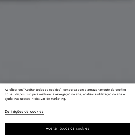
Ao clicar em "Aceitar todos os cookies", concorda com o armazenamento de cookies
no seu dispositivo para melhorar a navegação no site, analisar a utilização do site e
ajudar nas nossas iniciativas de marketing.
Porta-passaporte Woven Mycelium
R$ 3.440
Definições de cookies
color (Ao
Mineral
Espress
Lava
imposto incluído
selecionar
red
cor, a
Aceitar todos os cookies
Me avise
disponibil