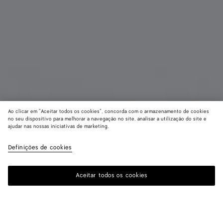
Ao clicar em "Aceitar todos os cookies", concorda com o armazenamento de cookies
no seu dispositivo para melhorar a navegação no site, analisar a utilização do site e
ajudar nas nossas iniciativas de marketing.
Porta-cartões Intrecciato Piccolo
R$ 3.210
Definições de cookies
imposto incluído
Aceitar todos os cookies
Adicionar à sacola de compras
Adicionar
Selecione
à
um
sacola
tamanho
de