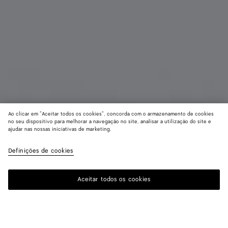
Ao clicar em "Aceitar todos os cookies", concorda com o armazenamento de cookies
no seu dispositivo para melhorar a navegação no site, analisar a utilização do site e
ajudar nas nossas iniciativas de marketing.
Porta-cartões de crédito Intrecciato
R$ 3.210
Definições de cookies
imposto incluído
Aceitar todos os cookies
Adicionar à sacola de compras
Adicionar
Selecione
à
um
sacola
tamanho
de