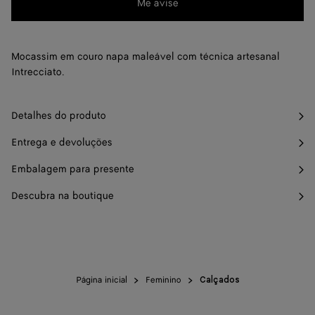
Me avise
Por
favor,
36.5
Me avise
selecione
37
Me avise
Mocassim em couro napa maleável com técnica artesanal
um
Intrecciato.
tamanho
37.5
Me avise
38
Me avise
Detalhes do produto
38.5
Me avise
Entrega e devoluções
39
Me avise
Embalagem para presente
Descubra na boutique
39.5
Me avise
40
Me avise
40.5
Me avise
41
Página inicial
Feminino
Me avise
Calçados
42
Me avise