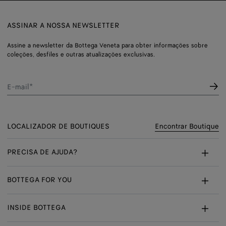
ASSINAR A NOSSA NEWSLETTER
Assine a newsletter da Bottega Veneta para obter informações sobre
coleções, desfiles e outras atualizações exclusivas.
E-mail*
LOCALIZADOR DE BOUTIQUES
Encontrar Boutique
PRECISA DE AJUDA?
Atendimento Ao Cliente
BOTTEGA FOR YOU
Perguntas Frequentes
Serviços Personalizados
INSIDE BOTTEGA
Meu Pedido
Agendamento Na Boutique