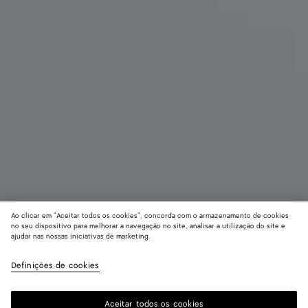
Ao clicar em "Aceitar todos os cookies", concorda com o armazenamento de cookies
no seu dispositivo para melhorar a navegação no site, analisar a utilização do site e
ajudar nas nossas iniciativas de marketing.
Lauren 1979
R$ 27.940
Definições de cookies
color (Ao
Espresso
Midnigh
Lava
imposto incluído
selecionar
red
cor, a
Aceitar todos os cookies