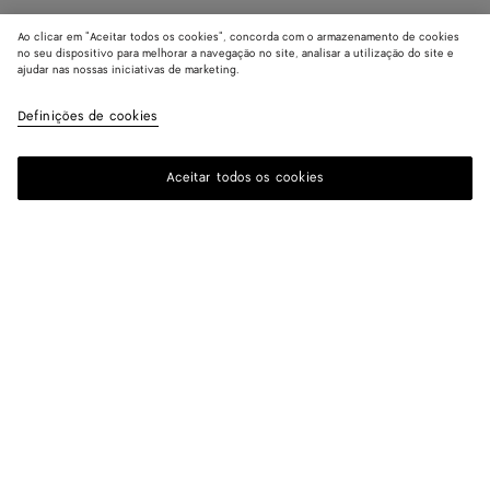
Ao clicar em "Aceitar todos os cookies", concorda com o armazenamento de cookies
no seu dispositivo para melhorar a navegação no site, analisar a utilização do site e
ajudar nas nossas iniciativas de marketing.
Definições de cookies
Aceitar todos os cookies
ASSINAR A NOSSA NEWSLETTER
Assine a newsletter da Bottega Veneta para obter informações sobre
coleções, desfiles e outras atualizações exclusivas.
E-mail*
LOCALIZADOR DE BOUTIQUES
Encontrar Boutique