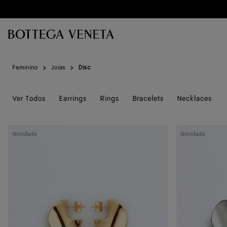
Ir para o conteúdo principal
Feminino
Joias
Disc
Ver Todos
Earrings
Rings
Bracelets
Necklaces
Brincos
Brincos
Novidade
Novidade
pequenos
pequenos
Disc
Disc