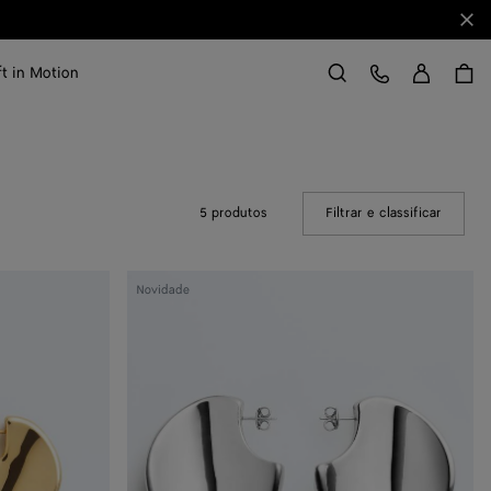
Fec
Entr
Atendimento ao Cliente
ft in Motion
Buscar
5 produtos
Filtrar e classificar
(Manual
Brincos
Novidade
Disc
grandes