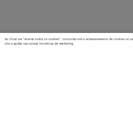
Ao clicar em "Aceitar todos os cookies", concorda com o armazenamento de cookies no seu 
site e ajudar nas nossas iniciativas de marketing.
LOCALIZADOR DE BOUTIQUES
Encontre a boutique Bottega Veneta mais próxima de você e descubra as
últimas coleções.
Encontrar boutique