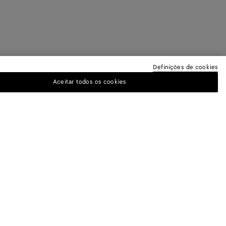
Definições de cookies
Aceitar todos os cookies
TER
neta para obter informações sobre
ações exclusivas.