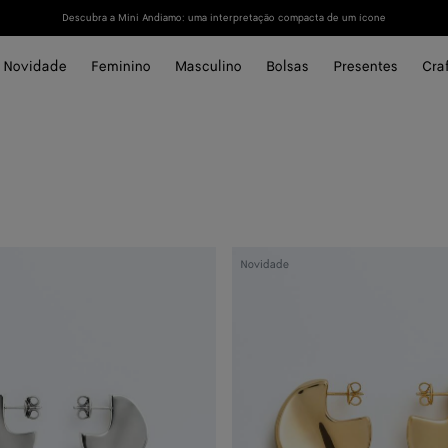
Descubra a Mini Andiamo: uma interpretação compacta de um ícone
Novidade
Feminino
Masculino
Bolsas
Presentes
Cra
Brincos
Novidade
médios
Disc