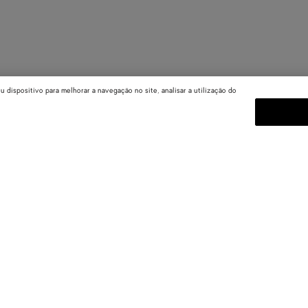
dispositivo para melhorar a navegação no site, analisar a utilização do
ASSINAR A NOSSA NEWSLET
Assine a newsletter da Bottega Ve
coleções, desfiles e outras atualiz
E-mail*