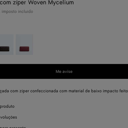
 com zíper Woven Mycelium
imposto incluído
spresso
Lava
uma
red
ade
 a
s
Me avise
a
nçada com zíper confeccionada com material de baixo impacto feito
em
 produto
evoluções