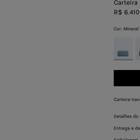
Carteira
R$ 6.410
Cor:
Mineral
color (Ao
Mineral
E
selecionar 
cor, a
disponibilid
de tamanho,
descrição, a
imagens e
outros
elementos d
Carteira tra
página pod
mudar.)
Detalhes do
Entrega e d