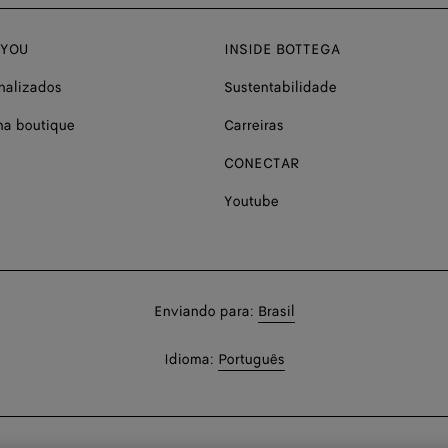
 YOU
INSIDE BOTTEGA
nalizados
Sustentabilidade
a boutique
Carreiras
CONECTAR
Youtube
Compre
Enviando para:
Brasil
em:
Compre
Idioma:
Português
Em: