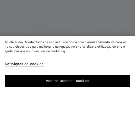
Ao clicar em "Aceitar todos os cookies", concorda com o armazenamento de cookies
no seu dispositivo para melhorar a navegação no site, analisar a utilização do site e
ajudar nas nossas iniciativas de marketing.
Carteira com zíper integral Intrecciato
R$ 6.930
Definições de cookies
imposto incluído
Aceitar todos os cookies
Me avise
Cor:
Midnight/espresso/deep mahogany