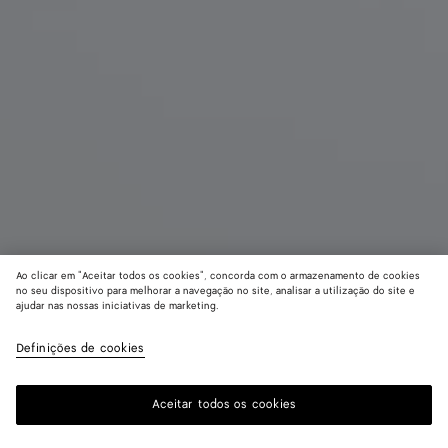
Ao clicar em "Aceitar todos os cookies", concorda com o armazenamento de cookies
no seu dispositivo para melhorar a navegação no site, analisar a utilização do site e
ajudar nas nossas iniciativas de marketing.
Bota Rob
R$ 11.360
Definições de cookies
imposto incluído
Aceitar todos os cookies
Me avise
Por
favor,