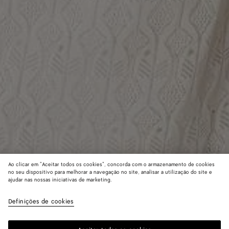
Ao clicar em "Aceitar todos os cookies", concorda com o armazenamento de cookies
no seu dispositivo para melhorar a navegação no site, analisar a utilização do site e
ajudar nas nossas iniciativas de marketing.
Blusa de renda em algodão e seda Fish
R$ 15.110
Definições de cookies
imposto incluído