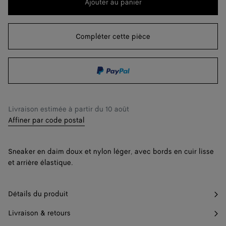
peuvent
Ajouter au panier
Ajouter
Sélectionner
changer.)
au
une
41
Me prévenir
panier
taille
Compléter cette pièce
42
Me prévenir
43
Me prévenir
44
Me prévenir
45
Me prévenir
Livraison estimée à partir du
10 août
Affiner par code postal
46
Un seul article en stock
47
Un seul article en stock
Sneaker en daim doux et nylon léger, avec bords en cuir lisse
et arrière élastique.
Détails du produit
Livraison & retours