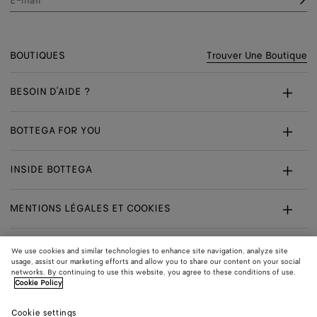
E-mail*
BOUTIQUES
Trouver Une Boutique
BESOIN D'AIDE ?
Service Client
BOTTEGA FOR YOU
FAQ
Services Sur Mesure
INSIDE BOTTEGA
Ma Commande
Rendez-Vous En Boutique
Durabilité
Droit De Rétractation - Retours
MENTIONS LÉGALES ET COOKIES
Certificate Of Craft
Carrière
Échanges
Mentions Légales
We use cookies and similar technologies to enhance site navigation, analyze site
Confidentialité
usage, assist our marketing efforts and allow you to share our content on your social
SE CONNECTER
Livraison
Livraison :
France
networks. By continuing to use this website, you agree to these conditions of use.
Cookie Policy
En:
Politique Des Cookies
Youtube
Livraison
Langue :
Français
Cookie settings
Cookie Settings