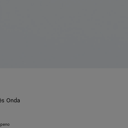
és Onda
apeno