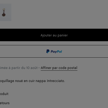
eep
t
ahogany
Ajouter au panier
Ajouter
Sélectionner
au
une
t
panier
taille
timée à partir du
10 août
—
Affiner par code postal
oquillage noué en cuir nappa Intrecciato.
roduit
retours