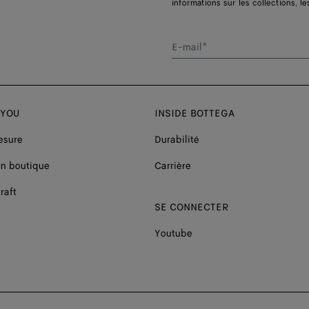
informations sur les collections, le
E-mail*
 YOU
INSIDE BOTTEGA
esure
Durabilité
n boutique
Carrière
raft
SE CONNECTER
Youtube