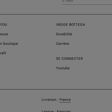
E-mail*
 YOU
INSIDE BOTTEGA
esure
Durabilité
n boutique
Carrière
raft
SE CONNECTER
Youtube
Livraison
Livraison :
France
en:
Livraison
Langue :
Français