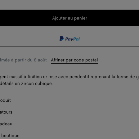
Ajouter au panier
Ajouter
Sélectionner
au
une
panier
taille
timée à partir du
8 août
—
Affiner par code postal
rgent massif à finition or rose avec pendentif reprenant la forme de 
 détails en zircon cubique.
roduit
retours
cadeau
 boutique