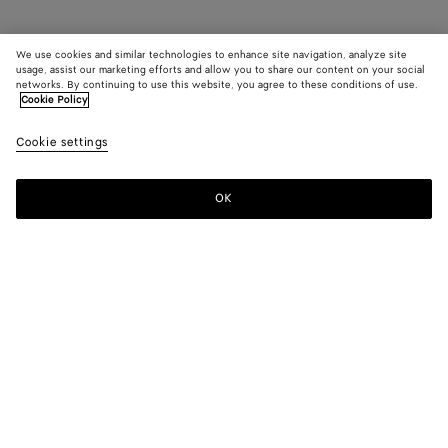
We use cookies and similar technologies to enhance site navigation, analyze site
usage, assist our marketing efforts and allow you to share our content on your social
networks. By continuing to use this website, you agree to these conditions of use.
Cookie Policy
Cookie settings
OK
S'INSCRIRE À LA NEWSLETTER
Abonnez-vous à la newsletter de Bottega Veneta pour recevoir des
informations sur les collections, les défilés et des mises à jour
exclusives.
E-mail*