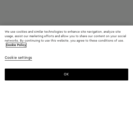
We use cookies and similar technologies to enhance site navigation, analyze site
usage, assist our marketing efforts and allow you to share our content on your social
networks. By continuing to use this website, you agree to these conditions of use.
Cookie Policy
Ballerine Mary-Jane Rosa
920 €
color (E
Sea
Cookie settings
+
4
sélec
salt
une c
les ta
OK
Ajouter au panier
Ajouter
Sélectionner
dispo
au
une
la
panier
taille
descr
les i
Couleur:
Sea salt
d'aut
élém
color (En
Black
Mirth
Deep
Sea
New
page
sélectionnant
washed
mahogany
salt
lemon
peuv
une couleur,
washed
chang