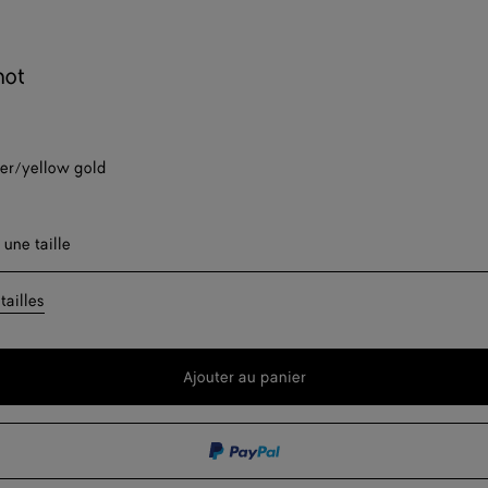
not
ver/yellow gold
er une taille
 une taille
Disponibilité 
tailles
Ajouter au panier
Ajouter
Sélectionner
au
une
panier
taille