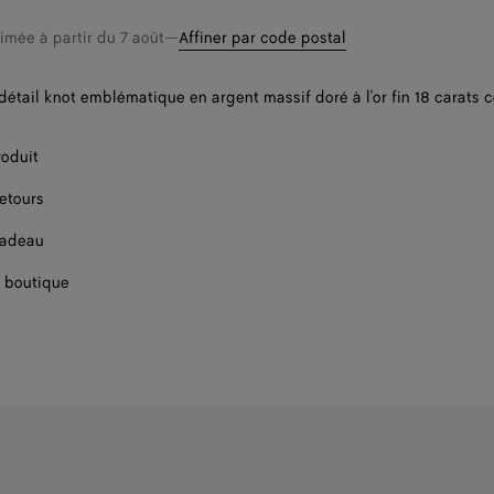
timée à partir du
7 août
—
Affiner par code postal
étail knot emblématique en argent massif doré à l'or fin 18 carats c
roduit
retours
cadeau
 boutique