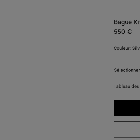
Bague K
550 €
Couleur:
Sil
Sélectionn
Sélectionner
09
Tableau des 
11
13
15
17