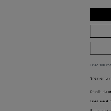
40
41
42
43
44
45
46
Livraison es
47
Sneaker runn
48
Détails du p
Livraison & 
Emballage 