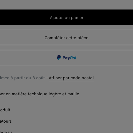
Ajouter au panier
Ajouter
Sélectionner
au
une
panier
taille
Compléter cette pièce
Un seul arti
timée à partir du
8 août
—
Affiner par code postal
er en matière technique légère et maille.
roduit
retours
cadeau