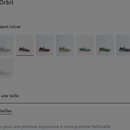
Orbit
dant/silver
lver
Fondant/silver
Barolo/silver
Mud/white
Billiard/silver
Bark
Abyss/
t
green/shamrock
hite
hite
tic
hite
bber
t
er une taille
 une taille
tailles
er pour une pointure supérieure à votre pointure habituelle