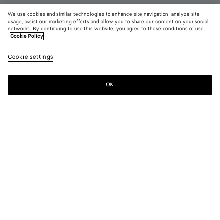
We use cookies and similar technologies to enhance site navigation, analyze site
usage, assist our marketing efforts and allow you to share our content on your social
networks. By continuing to use this website, you agree to these conditions of use.
Cookie Policy
Slipper Palazzo
1100 €
color (E
Espr
Cookie settings
+
3
sélec
une c
les ta
OK
Ajouter au panier
Ajouter
Sélectionner
dispo
au
une
la
panier
taille
descr
les i
Couleur:
Espresso
d'aut
élém
color (En
Black
Espresso
Alpi
Deep
page
sélectionnant
green
mahogany
peuv
une couleur,
chang
les tailles
disponibles,
la
Sélectionner une taille
Sélectionner une taille