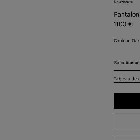
Nouveauté
Pantalon
1100 €
Couleur:
Dar
Sélectionn
Sélectionner
44
Tableau des 
46
48
50
52