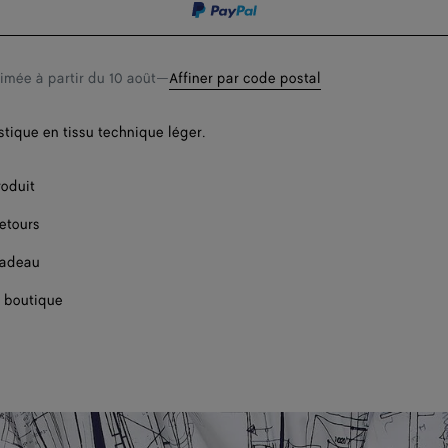
timée à partir du
10 août
—
Affiner par code postal
stique en tissu technique léger.
roduit
retours
cadeau
 boutique