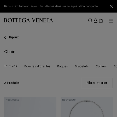
Passer au contenu principal
Fer
Découvrez Andiamo, aujourd'hui décliné dans une interprétation compacte
Se
conne
Me
Rechercher
Menu
Bijoux
Chain
Tout voir
Boucles d’oreilles
Bagues
Bracelets
Colliers
Bo
2 Produits
Filtrer et trier
(Manua
Bracelet
Collier
Nouveauté
Nouveauté
Chain
chaîne