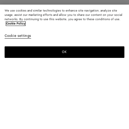
We use cookies and similar technologies to enhance site navigation, analyze site
usage, assist our marketing efforts and allow you to share our content on your social
networks. By continuing to use this website, you agree to these conditions of use.
Cookie Policy
Cookie settings
OK
S'INSCRIRE À LA NEWSLETTER
Abonnez-vous à la newsletter de Bottega Veneta pour recevoir des
informations sur les collections, les défilés et des mises à jour
exclusives.
E-mail*