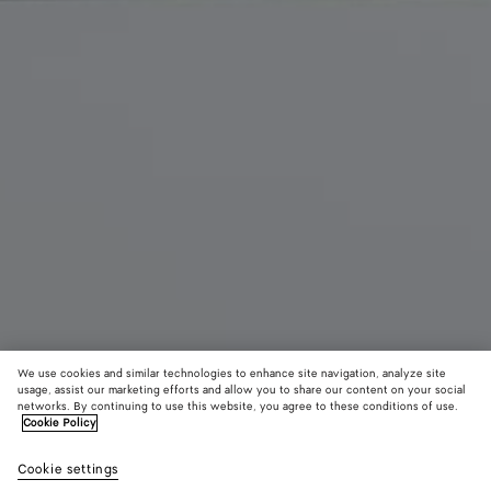
We use cookies and similar technologies to enhance site navigation, analyze site
usage, assist our marketing efforts and allow you to share our content on your social
Nouveauté
networks. By continuing to use this website, you agree to these conditions of use.
Cookie Policy
Cabat petit format
Cookie settings
7000 €