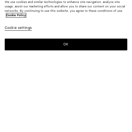
We use cookies and similar technologies to enhance site navigation, analyze site
usage, assist our marketing efforts and allow you to share our content on your social
Nouveauté
networks. By continuing to use this website, you agree to these conditions of use.
Cookie Policy
Blouson en coton
Cookie settings
2900 €
OK
Ajouter au panier
Ajouter
Sélectionner
au
une
panier
taille
Couleur:
White
Sélectionner une taille
Sélectionner une taille
34
Disponibilité en boutique
Tableau des tailles
36
Un seul article en stock
38