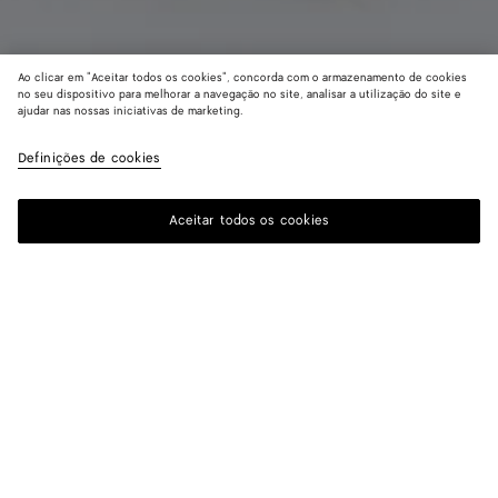
Ao clicar em "Aceitar todos os cookies", concorda com o armazenamento de cookies
no seu dispositivo para melhorar a navegação no site, analisar a utilização do site e
ajudar nas nossas iniciativas de marketing.
Trench coat em seda e nylon
R$ 30.800
Definições de cookies
color (Ao
Desert
Dark
imposto incluído
selecio
taupe
carr
cor, a
Aceitar todos os cookies
Adicionar à sacola de compras
disponib
Adicionar
Selecione
de tama
à
um
descriçã
sacola
tamanho
imagens
de
outros
compras
Cor:
Dark carrubo
element
página 
color (Ao
Desert
Dark
mudar.)
selecionar uma
taupe
carrubo
cor, a
disponibilidade
de tamanho, a