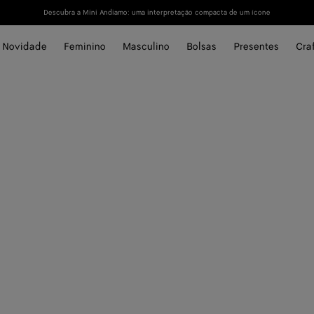
Descubra a Mini Andiamo: uma interpretação compacta de um ícone
Novidade
Feminino
Masculino
Bolsas
Presentes
Cra