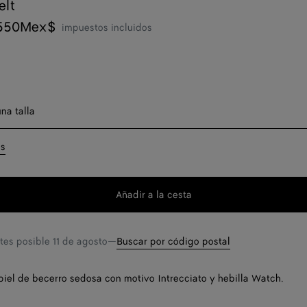
elt
550Mex$
impuestos incluidos
 una talla
na talla
as
Solo qued
Añadir a la cesta
Quiero recibir una 
Añadir
Seleccione
a
una
Solo qued
la
talla
ntes posible
11 de agosto
—
Buscar por código postal
cesta
Quiero recibir una 
piel de becerro sedosa con motivo Intrecciato y hebilla Watch.
Quiero recibir una 