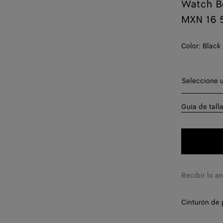
Watch B
MXN 16 
Color:
Black
Seleccione
Seleccione u
70
Guía de tall
75
80
85
Recibir lo a
90
Cinturón de 
95