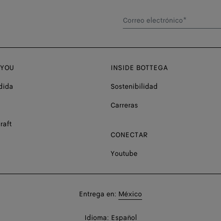
Correo electrónico*
 YOU
INSIDE BOTTEGA
dida
Sostenibilidad
Carreras
raft
CONECTAR
Youtube
Compra
Entrega en:
México
en:
Compra
Idioma:
Español