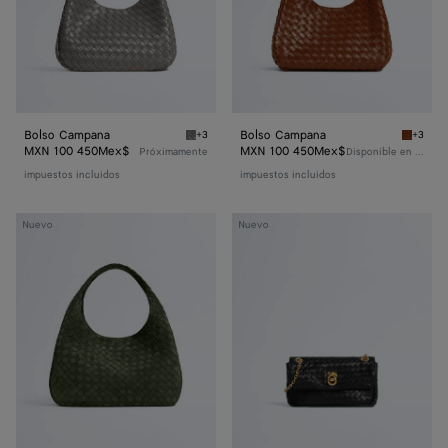
Bolso Campana
Bolso Campana
+3
+3
Basalt Bolso Campana
Tannin 
MXN 100 450Mex$
MXN 100 450Mex$
Próximamente
Disponible en línea
impuestos incluidos
impuestos incluidos
Bolso
Madison
Nuevo
Nuevo
Campana
Baby
grande