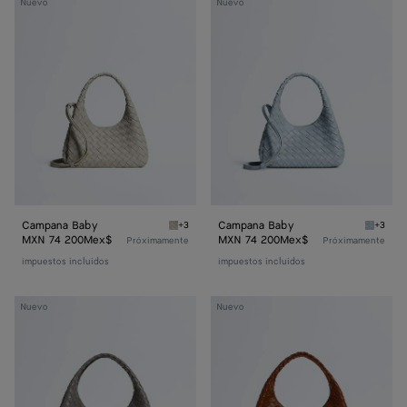
Campana
Campana
Nuevo
Nuevo
Baby
Baby
Campana Baby
Campana Baby
+3
+3
Silica grey Campana Baby
Glacial
MXN 74 200Mex$
MXN 74 200Mex$
Próximamente
Próximamente
impuestos incluidos
impuestos incluidos
Bolso
Bolso
Nuevo
Nuevo
Campana
Campana