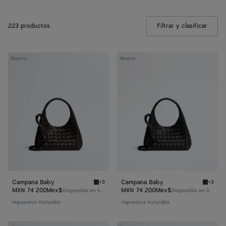
223 productos
Filtrar y clasificar
(Manua
Campana
Campana
Nuevo
Nuevo
Baby
Baby
Campana Baby
Campana Baby
+3
+3
Espresso Campana Baby
Black 
MXN 74 200Mex$
MXN 74 200Mex$
Disponible en línea
Disponible en línea
impuestos incluidos
impuestos incluidos