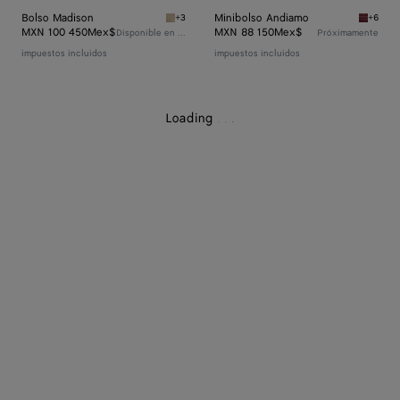
Bolso Madison
Minibolso Andiamo
+3
+6
Ecru Bolso Madison
Lava re
MXN 100 450Mex$
MXN 88 150Mex$
Disponible en línea
Próximamente
impuestos incluidos
impuestos incluidos
Loading
.
.
.