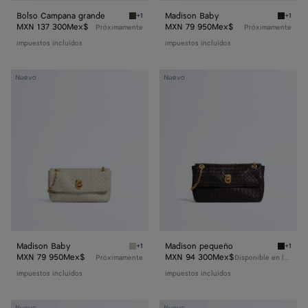
Bolso Campana grande
Madison Baby
+1
+1
Green tweed Bolso Campana grande
Black 
MXN 137 300Mex$
MXN 79 950Mex$
Próximamente
Próximamente
impuestos incluidos
impuestos incluidos
Madison
Madison
Nuevo
Nuevo
Baby
pequeño
Madison Baby
Madison pequeño
+1
+1
Silica grey Madison Baby
Espres
MXN 79 950Mex$
MXN 94 300Mex$
Próximamente
Disponible en línea
impuestos incluidos
impuestos incluidos
Madison
Bolso
Nuevo
Nuevo