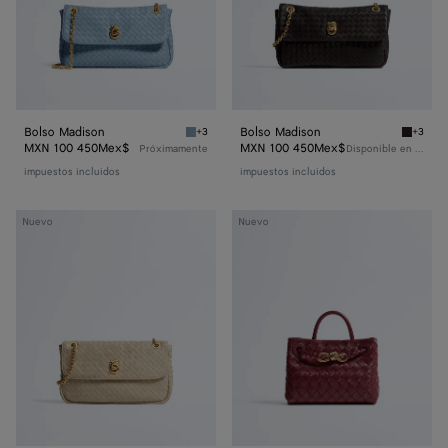
Bolso Madison
Bolso Madison
+3
+3
Mineral Bolso Madison
Espress
MXN 100 450Mex$
MXN 100 450Mex$
Próximamente
Disponible en línea
impuestos incluidos
impuestos incluidos
Bolso
Minibolso
Nuevo
Nuevo
Madison
Andiamo