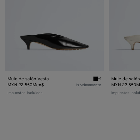
Mule de salón Vesta
Mule de salón
+1
Black Mule de salón Vesta
MXN 22 550Mex$
MXN 22 550M
Próximamente
impuestos incluidos
impuestos inclu