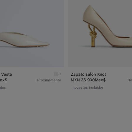
 Vesta
Zapato salón Knot
+1
Alabaster Mule de salón Vesta
ex$
MXN 36 900Mex$
Próximamente
Di
idos
impuestos incluidos