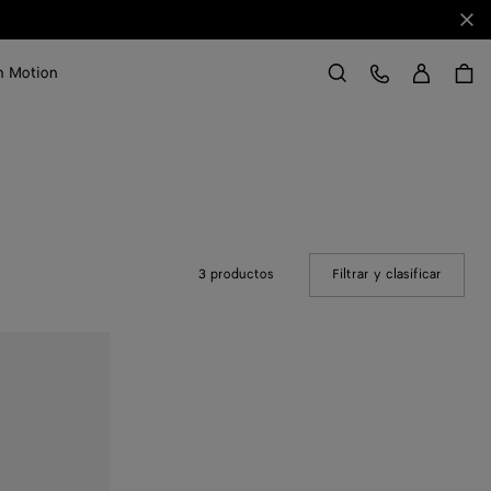
Cerr
Acce
Servicio de atención al cliente
in Motion
Buscar
3 productos
Filtrar y clasificar
(Manual