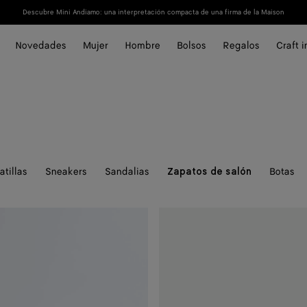
Descubre Mini Andiamo: una interpretación compacta de una firma de la Maison
Novedades
Mujer
Hombre
Bolsos
Regalos
Craft 
atillas
Sneakers
Sandalias
Botas
Zapatos de salón
Zapato
salón
Knot