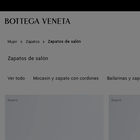
Ir al contenido principal
Mujer
Zapatos
Zapatos de salón
Zapatos de salón
Ver todo
Mocasín y zapato con cordones
Bailarinas y zap
Mule
Mule
Nuevo
Nuevo
de
de
salón
salón
Vesta
Vesta