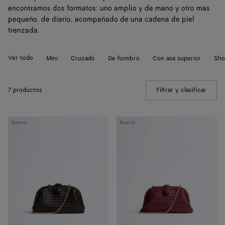
encontramos dos formatos: uno amplio y de mano y otro más
pequeño, de diario, acompañado de una cadena de piel
trenzada.
Ver todo
Mini
Cruzado
De hombro
Con asa superior
Sho
7 productos
Filtrar y clasificar
(Manua
Bolso
Bolso
Nuevo
Nuevo
Lauren 1980
Lauren 1980
pequeño
pequeño