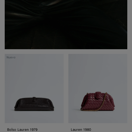
Bolso
Lauren
Nuevo
Lauren 1979
1980
Bolso Lauren 1979
Lauren 1980