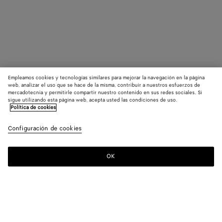
Empleamos cookies y tecnologías similares para mejorar la navegación en la página
web, analizar el uso que se hace de la misma, contribuir a nuestros esfuerzos de
mercadotecnia y permitirle compartir nuestro contenido en sus redes sociales. Si
sigue utilizando esta página web, acepta usted las condiciones de uso.
Política de cookies
Configuración de cookies
OK
SUSCRÍBASE A NUESTRO BOLETÍN DE NOTICIAS
Suscríbete a la newsletter de Bottega Veneta para estar informado
sobre las colecciones, los shows y otros eventos exclusivos.