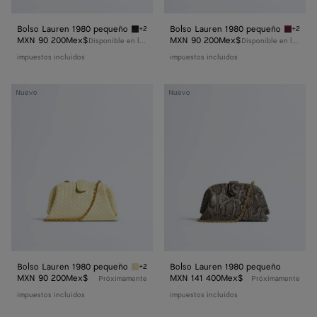
Bolso Lauren 1980 pequeño
Bolso Lauren 1980 pequeño
+2
+2
Espresso Bolso Lauren 1980 pequeño
Lava re
MXN 90 200Mex$
MXN 90 200Mex$
Disponible en línea
Disponible en línea
impuestos incluidos
impuestos incluidos
Bolso
Bolso
Nuevo
Nuevo
Lauren 1980
Lauren 1980
pequeño
pequeño
Bolso Lauren 1980 pequeño
Bolso Lauren 1980 pequeño
+2
Sour Bolso Lauren 1980 pequeño
MXN 90 200Mex$
MXN 141 400Mex$
Próximamente
Próximamente
impuestos incluidos
impuestos incluidos