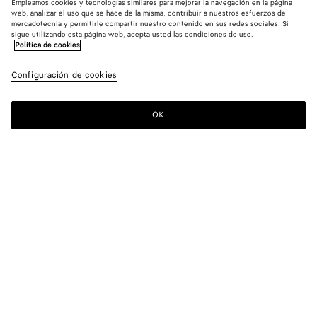
Empleamos cookies y tecnologías similares para mejorar la navegación en la página
web, analizar el uso que se hace de la misma, contribuir a nuestros esfuerzos de
mercadotecnia y permitirle compartir nuestro contenido en sus redes sociales. Si
sigue utilizando esta página web, acepta usted las condiciones de uso.
Política de cookies
Configuración de cookies
OK
SUSCRÍBASE A NUESTRO BOLETÍN DE NOTICIAS
Suscríbete a la newsletter de Bottega Veneta para estar informado
sobre las colecciones, los shows y otros eventos exclusivos.
Correo electrónico*
LOCALIZADOR DE TIENDAS
Encontrar Tienda